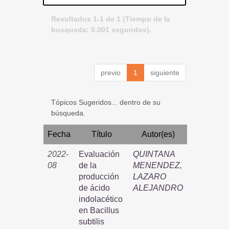
Resultados 1-1 de 1 (Tiempo de la
busqueda: 0.001 segundos).
previo
1
siguiente
Tópicos Sugeridos... dentro de su
búsqueda.
Fecha
Título
Autor(es)
2022-
Evaluación
QUINTANA
08
de la
MENENDEZ,
producción
LAZARO
de ácido
ALEJANDRO
indolacético
en Bacillus
subtilis