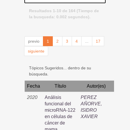
Resultados 1-10 de 164 (Tiempo de
la busqueda: 0.002 segundos).
previo
1
2
3
4
...
17
siguiente
Tópicos Sugeridos... dentro de su
búsqueda.
Fecha
Título
Autor(es)
2020
Análisis
PEREZ
funcional del
AÑORVE,
microRNA-122
ISIDRO
en células de
XAVIER
cáncer de
mama