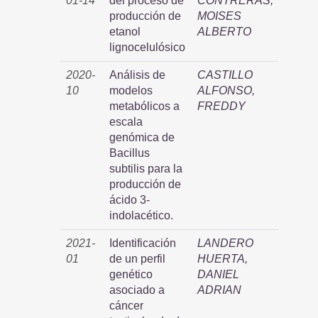
01-14
del proceso de
CONTRERAS,
producción de
MOISES
etanol
ALBERTO
lignocelulósico
2020-
Análisis de
CASTILLO
10
modelos
ALFONSO,
metabólicos a
FREDDY
escala
genómica de
Bacillus
subtilis para la
producción de
ácido 3-
indolacético.
2021-
Identificación
LANDERO
01
de un perfil
HUERTA,
genético
DANIEL
asociado a
ADRIAN
cáncer