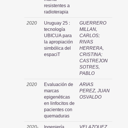
resistentes a
radioterapia
2020
Uruguay 25 :
GUERRERO
tecnología
MILLAN,
UBICUA para
CARLOS
;
la apropiación
RIVAS
simbólica del
HERRERA,
espaciT
CRISTINA
;
CASTREJON
SOTRES,
PABLO
2020
Evaluación de
ARIAS
marcas
PEREZ, JUAN
epigenéticas
OSVALDO
en linfocitos de
pacientes con
quemaduras
2020-
Ingeniería
VELAZQUEZ