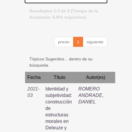
Resultados 1-3 de 3 (Tiempo de la
busqueda: 0.001 segundos).
previo
1
siguiente
Tópicos Sugeridos... dentro de su
búsqueda.
Fecha
Título
Autor(es)
2021-
Identidad y
ROMERO
03
subjetividad:
ANDRADE,
construcción
DANIEL
de
estructuras
morales en
Deleuze y