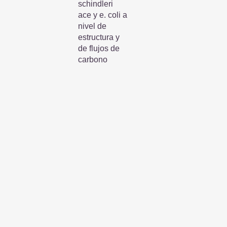
schindleri
ace y e. coli a
nivel de
estructura y
de flujos de
carbono