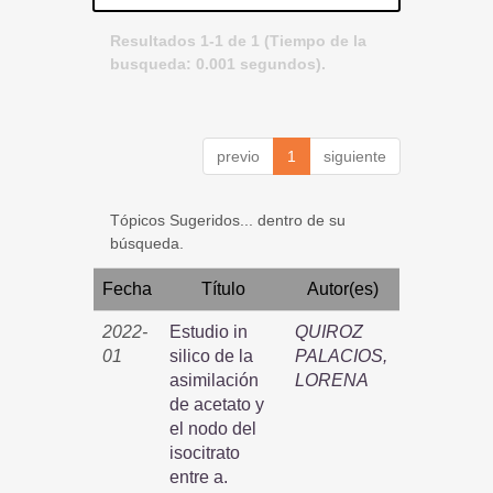
Resultados 1-1 de 1 (Tiempo de la
busqueda: 0.001 segundos).
previo
1
siguiente
Tópicos Sugeridos... dentro de su
búsqueda.
Fecha
Título
Autor(es)
2022-
Estudio in
QUIROZ
01
silico de la
PALACIOS,
asimilación
LORENA
de acetato y
el nodo del
isocitrato
entre a.