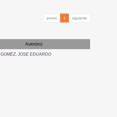
previo
1
siguiente
Autor(es)
 GOMEZ, JOSE EDUARDO