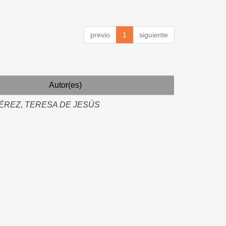
previo
1
siguiente
Autor(es)
ÉREZ, TERESA DE JESÚS