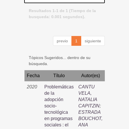
Resultados 1-1 de 1 (Tiempo de la
busqueda: 0.001 segundos).
previo
1
siguiente
Tópicos Sugeridos... dentro de su
búsqueda.
Fecha
Título
Autor(es)
2020
Problemáticas
CANTU
de la
VELA,
adopción
NATALIA
socio-
CAPITZIN
;
tecnológica
ESTRADA
en programas
BOUCHOT,
sociales : el
ANA