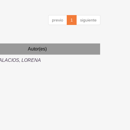
previo
1
siguiente
Autor(es)
ALACIOS, LORENA