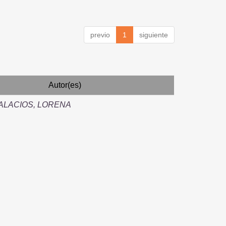
previo
1
siguiente
Autor(es)
ALACIOS, LORENA