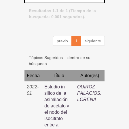
Resultados 1-1 de 1 (Tiempo de la
busqueda: 0.001 segundos).
previo
1
siguiente
Tópicos Sugeridos... dentro de su
búsqueda.
Fecha
Título
Autor(es)
2022-
Estudio in
QUIROZ
01
silico de la
PALACIOS,
asimilación
LORENA
de acetato y
el nodo del
isocitrato
entre a.