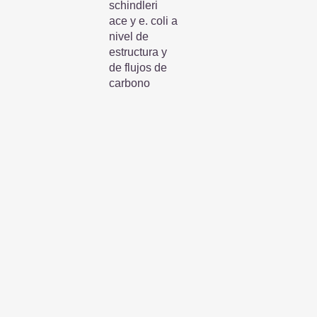
schindleri
ace y e. coli a
nivel de
estructura y
de flujos de
carbono