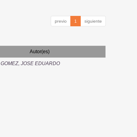
previo
1
siguiente
Autor(es)
 GOMEZ, JOSE EDUARDO