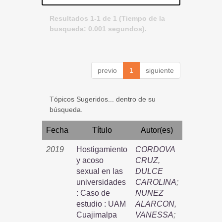
Resultados 1-1 de 1 (Tiempo de la
busqueda: 0.001 segundos).
previo
1
siguiente
Tópicos Sugeridos... dentro de su
búsqueda.
Fecha
Título
Autor(es)
2019
Hostigamiento
CORDOVA
y acoso
CRUZ,
sexual en las
DULCE
universidades
CAROLINA
;
: Caso de
NUNEZ
estudio : UAM
ALARCON,
Cuajimalpa
VANESSA
;