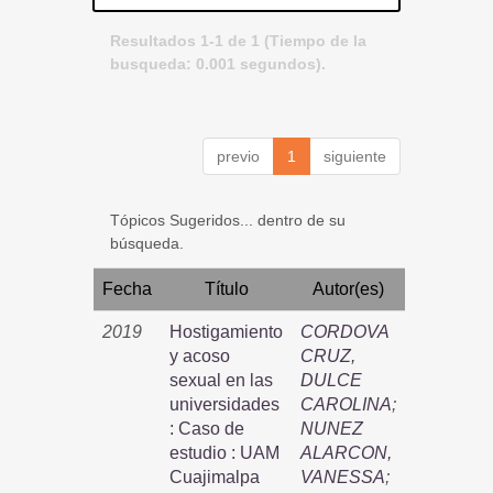
Resultados 1-1 de 1 (Tiempo de la
busqueda: 0.001 segundos).
previo
1
siguiente
Tópicos Sugeridos... dentro de su
búsqueda.
Fecha
Título
Autor(es)
2019
Hostigamiento
CORDOVA
y acoso
CRUZ,
sexual en las
DULCE
universidades
CAROLINA
;
: Caso de
NUNEZ
estudio : UAM
ALARCON,
Cuajimalpa
VANESSA
;