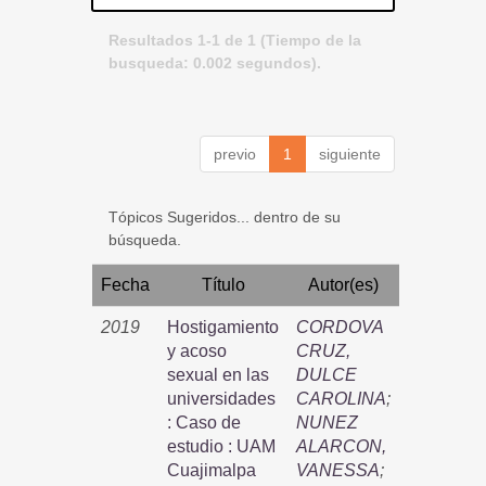
Resultados 1-1 de 1 (Tiempo de la
busqueda: 0.002 segundos).
previo
1
siguiente
Tópicos Sugeridos... dentro de su
búsqueda.
Fecha
Título
Autor(es)
2019
Hostigamiento
CORDOVA
y acoso
CRUZ,
sexual en las
DULCE
universidades
CAROLINA
;
: Caso de
NUNEZ
estudio : UAM
ALARCON,
Cuajimalpa
VANESSA
;