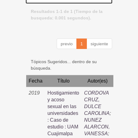
Resultados 1-1 de 1 (Tiempo de la
busqueda: 0.001 segundos).
previo
1
siguiente
Tópicos Sugeridos... dentro de su
búsqueda.
Fecha
Título
Autor(es)
2019
Hostigamiento
CORDOVA
y acoso
CRUZ,
sexual en las
DULCE
universidades
CAROLINA
;
: Caso de
NUNEZ
estudio : UAM
ALARCON,
Cuajimalpa
VANESSA
;