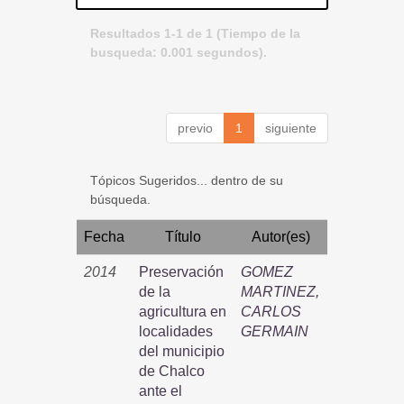
Resultados 1-1 de 1 (Tiempo de la
busqueda: 0.001 segundos).
previo
1
siguiente
Tópicos Sugeridos... dentro de su
búsqueda.
Fecha
Título
Autor(es)
2014
Preservación
GOMEZ
de la
MARTINEZ,
agricultura en
CARLOS
localidades
GERMAIN
del municipio
de Chalco
ante el