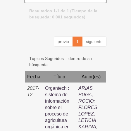
Resultados 1-1 de 1 (Tiempo de la
busqueda: 0.001 segundos).
previo
1
siguiente
Tópicos Sugeridos... dentro de su
búsqueda.
Fecha
Título
Autor(es)
2017-
Organtech :
ARIAS
12
sistema de
PUGA,
información
ROCIO
;
sobre el
FLORES
proceso de
LOPEZ,
agricultura
LETICIA
orgánica en
KARINA
;