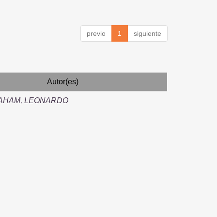
previo
1
siguiente
Autor(es)
HAHAM, LEONARDO