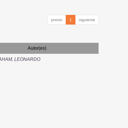
previo
1
siguiente
Autor(es)
HAHAM, LEONARDO