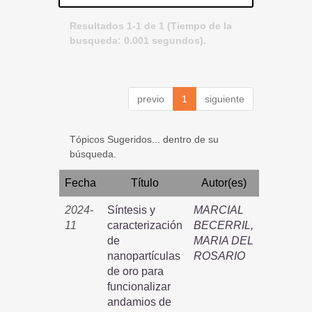
Resultados 1-1 de 1 (Tiempo de la
busqueda: 0.001 segundos).
previo
1
siguiente
Tópicos Sugeridos... dentro de su
búsqueda.
Fecha
Título
Autor(es)
2024-
Síntesis y
MARCIAL
11
caracterización
BECERRIL,
de
MARIA DEL
nanopartículas
ROSARIO
de oro para
funcionalizar
andamios de