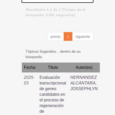
Resultados 1-1 de 1 (Tiempo de la
busqueda: 0.001 segundos).
previo
1
siguiente
Tópicos Sugeridos... dentro de su
búsqueda.
Fecha
Título
Autor(es)
2025-
Evaluación
HERNANDEZ
03
transcripcional
ALCANTARA,
de genes
JOSSEPHLYN
candidatos en
el proceso de
regeneración
de