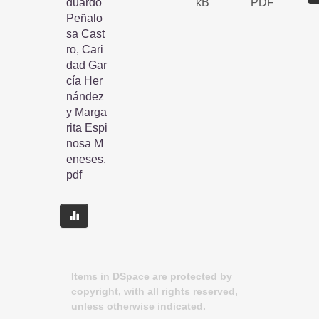
duardo
kB
PDF
Peñalo
sa Cast
ro, Cari
dad Gar
cía Her
nández
y Marga
rita Espi
nosa M
eneses.
pdf
Items in DSpace are protected by
copyright, with all rights reserved,
unless otherwise indicated.