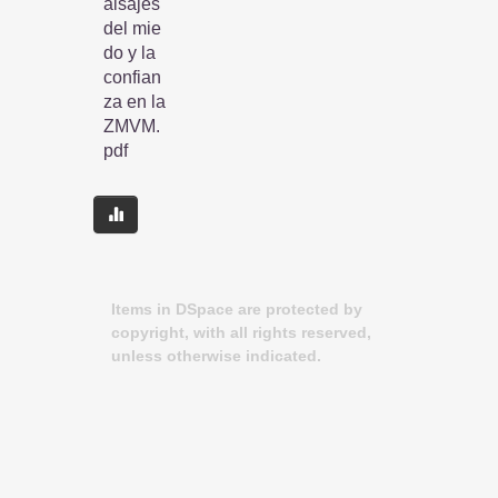
aisajes
del mie
do y la
confian
za en la
ZMVM.
pdf
Items in DSpace are protected by
copyright, with all rights reserved,
unless otherwise indicated.