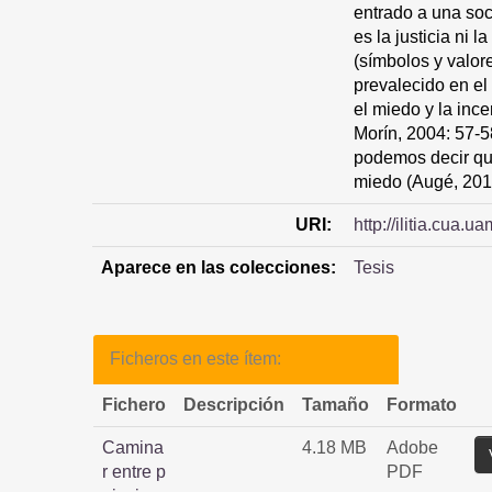
entrado a una soc
es la justicia ni 
(símbolos y valor
prevalecido en el 
el miedo y la inc
Morín, 2004: 57-5
podemos decir qu
miedo (Augé, 2015
URI:
http://ilitia.cua
Aparece en las colecciones:
Tesis
Ficheros en este ítem:
Fichero
Descripción
Tamaño
Formato
Camina
4.18 MB
Adobe
r entre p
PDF