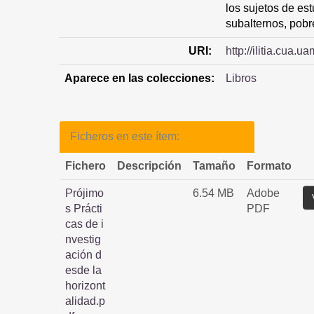
los sujetos de est
subalternos, pobr
URI:
http://ilitia.cua
Aparece en las colecciones:
Libros
Ficheros en este ítem:
Fichero
Descripción
Tamaño
Formato
Prójimo
6.54 MB
Adobe
s Prácti
PDF
cas de i
nvestig
ación d
esde la
horizont
alidad.p