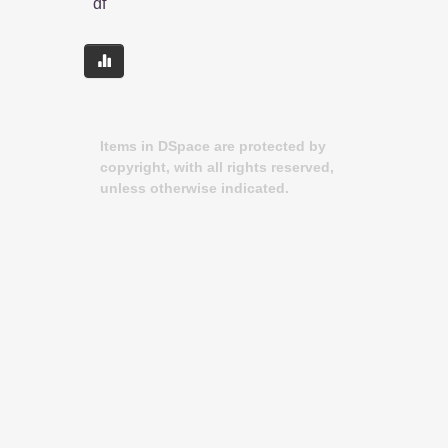
df
Items in DSpace are protected by
copyright, with all rights reserved,
unless otherwise indicated.