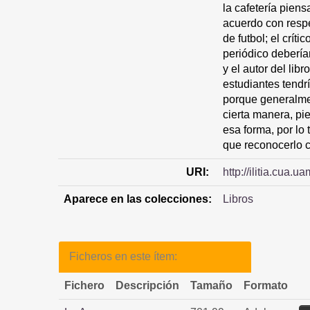
la cafetería pien
acuerdo con respe
de futbol; el críti
periódico debería
y el autor del lib
estudiantes tendr
porque generalme
cierta manera, pi
esa forma, por lo
que reconocerlo c
URI:
http://ilitia.cua
Aparece en las colecciones:
Libros
Ficheros en este ítem:
Fichero
Descripción
Tamaño
Formato