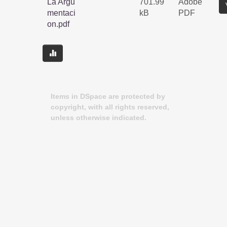
La Argu
701.99
Adobe
mentaci
kB
PDF
on.pdf
Items in DSpace are protected by
copyright, with all rights reserved,
unless otherwise indicated.