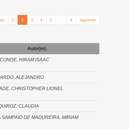
vio
1
2
3
4
5
...
9
siguiente
Autor(es)
CONDE, HIRAM ISAAC
PARDO, ALEJANDRO
DE, CHRISTOPHER LIONEL
UIROZ, CLAUDIA
 SAMPAIO DE MADUREIRA, MIRIAM