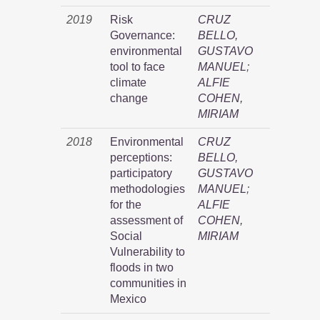
2019
Risk
CRUZ
Governance:
BELLO,
environmental
GUSTAVO
tool to face
MANUEL
;
climate
ALFIE
change
COHEN,
MIRIAM
2018
Environmental
CRUZ
perceptions:
BELLO,
participatory
GUSTAVO
methodologies
MANUEL
;
for the
ALFIE
assessment of
COHEN,
Social
MIRIAM
Vulnerability to
floods in two
communities in
Mexico