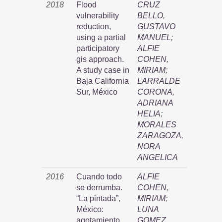
2018
Flood
CRUZ
vulnerability
BELLO,
reduction,
GUSTAVO
using a partial
MANUEL
;
participatory
ALFIE
gis approach.
COHEN,
A study case in
MIRIAM
;
Baja California
LARRALDE
Sur, México
CORONA,
ADRIANA
HELIA
;
MORALES
ZARAGOZA,
NORA
ANGELICA
2016
Cuando todo
ALFIE
se derrumba.
COHEN,
“La pintada”,
MIRIAM
;
México:
LUNA
agotamiento
GOMEZ,