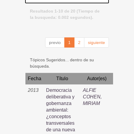
Resultados 1-10 de 20 (Tiempo de
la busqueda: 0.002 segundos).
previo
1
2
siguiente
Tópicos Sugeridos... dentro de su
búsqueda.
Fecha
Título
Autor(es)
2013
Democracia
ALFIE
deliberativa y
COHEN,
gobernanza
MIRIAM
ambiental:
¿conceptos
transversales
de una nueva