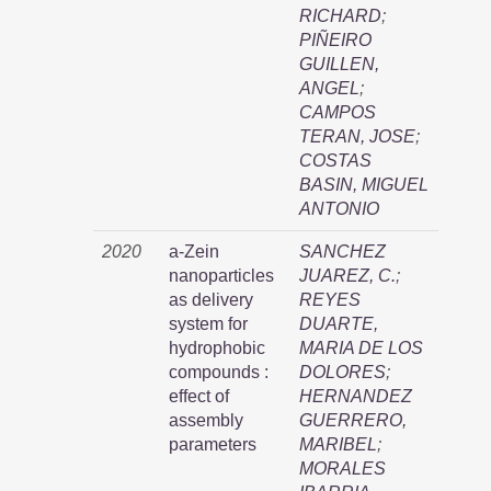
RICHARD
;
PIÑEIRO
GUILLEN,
ANGEL
;
CAMPOS
TERAN, JOSE
;
COSTAS
BASIN, MIGUEL
ANTONIO
2020
a-Zein
SANCHEZ
nanoparticles
JUAREZ, C.
;
as delivery
REYES
system for
DUARTE,
hydrophobic
MARIA DE LOS
compounds :
DOLORES
;
effect of
HERNANDEZ
assembly
GUERRERO,
parameters
MARIBEL
;
MORALES