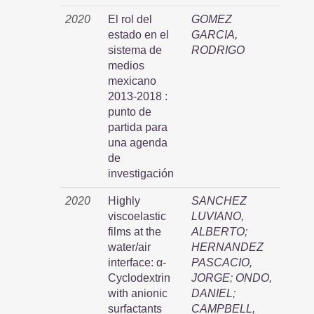
2020
El rol del
GOMEZ
estado en el
GARCIA,
sistema de
RODRIGO
medios
mexicano
2013-2018 :
punto de
partida para
una agenda
de
investigación
2020
Highly
SANCHEZ
viscoelastic
LUVIANO,
films at the
ALBERTO
;
water/air
HERNANDEZ
interface: α-
PASCACIO,
Cyclodextrin
JORGE
;
ONDO,
with anionic
DANIEL
;
surfactants
CAMPBELL,