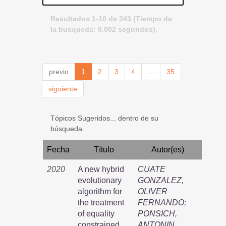
Resultados 1-10 de 343 (Tiempo de
la busqueda: 0.002 segundos).
previo
1
2
3
4
...
35
siguiente
Tópicos Sugeridos... dentro de su
búsqueda.
Fecha
Título
Autor(es)
2020
A new hybrid
CUATE
evolutionary
GONZALEZ,
algorithm for
OLIVER
the treatment
FERNANDO
;
of equality
PONSICH,
constrained
ANTONIN