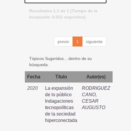
Resultados 1-1 de 1 (Tiempo de la
busqueda: 0.012 segundos).
previo
1
siguiente
Tópicos Sugeridos... dentro de su
búsqueda.
Fecha
Título
Autor(es)
2020
La expansión
RODRIGUEZ
de lo público
CANO,
Indagaciones
CESAR
tecnopolíticas
AUGUSTO
de la sociedad
hiperconectada