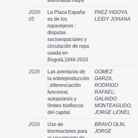
astronauta maya
2026-
La Plaza España
PAEZ VIGOYA,
05
es de los
LEIDY JOHANA
ropavejeros :
disputas
socioespaciales y
circulación de ropa
usada en
Bogotá,1846-2010
2026
Las aventuras de
GOMEZ
la sobreproducción
GARZA,
: diferenciación
RODRIGO
funcional,
RAFAEL
;
autopoiesis y
GALINDO
límites biofísicos
MONTEAGUDO,
del capital
JORGE LIONEL
2026
Uso de
BRAVO OLIN,
biorreactores para
JORGE
el crecimiento de