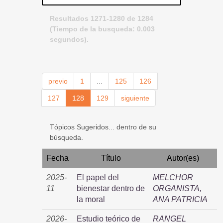
Resultados 1271-1280 de 1284
(Tiempo de la busqueda: 0.003
segundos).
previo
1
...
125
126
127
128
129
siguiente
Tópicos Sugeridos... dentro de su
búsqueda.
Fecha
Título
Autor(es)
2025-
El papel del
MELCHOR
11
bienestar dentro de
ORGANISTA,
la moral
ANA PATRICIA
2026-
Estudio teórico de
RANGEL