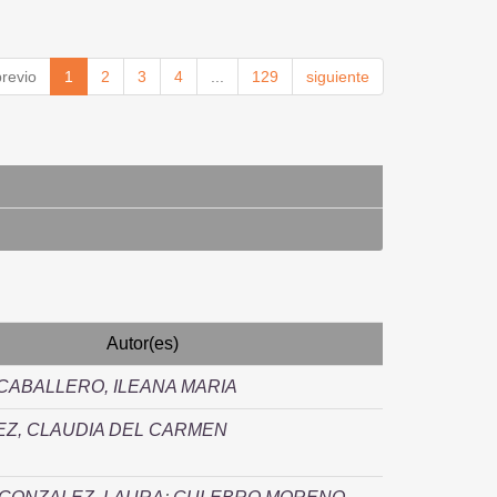
previo
1
2
3
4
...
129
siguiente
Autor(es)
CABALLERO, ILEANA MARIA
EZ, CLAUDIA DEL CARMEN