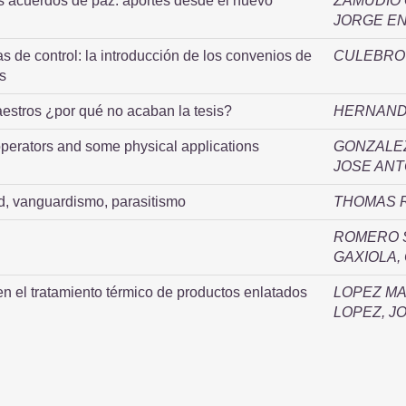
s acuerdos de paz: aportes desde el nuevo
ZAMUDIO 
JORGE E
 de control: la introducción de los convenios de
CULEBRO
s
estros ¿por qué no acaban la tesis?
HERNAND
perators and some physical applications
GONZALE
JOSE ANT
dad, vanguardismo, parasitismo
THOMAS 
ROMERO 
GAXIOLA,
en el tratamiento térmico de productos enlatados
LOPEZ MA
LOPEZ, J