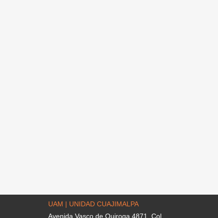
UAM | UNIDAD CUAJIMALPA
Avenida Vasco de Quiroga 4871. Col.