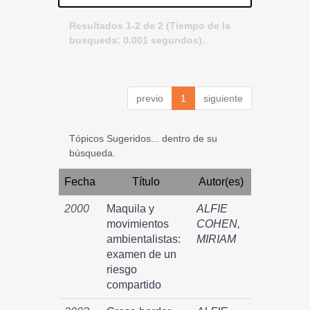
Resultados 1-2 de 2 (Tiempo de la
busqueda: 0.001 segundos).
previo
1
siguiente
Tópicos Sugeridos... dentro de su
búsqueda.
Fecha
Título
Autor(es)
2000
Maquila y
ALFIE
movimientos
COHEN,
ambientalistas:
MIRIAM
examen de un
riesgo
compartido