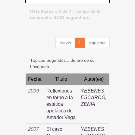
Resultados 1-3 de 3 (Tiempo de la
busqueda: 0.001 segundos).
previo
1
siguiente
Tópicos Sugeridos... dentro de su
búsqueda.
Fecha
Título
Autor(es)
2009
Reflexiones
YEBENES
en torno a la
ESCARDO,
estética
ZENIA
apofática de
Amador Vega
2007
El caso
YEBENES