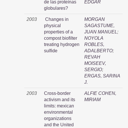
de las proteínas
EDGAR
globulares?
2003
Changes in
MORGAN
physical
SAGASTUME,
properties of a
JUAN MANUEL
;
compost biofilter
NOYOLA
treating hydrogen
ROBLES,
sulfide
ADALBERTO
;
REVAH
MOISEEV,
SERGIO
;
ERGAS, SARINA
J.
2003
Cross-border
ALFIE COHEN,
activism and its
MIRIAM
limits: mexican
environmental
organizations
and the United