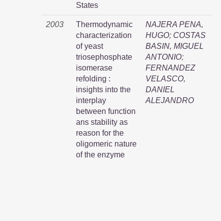
States
2003
Thermodynamic
NAJERA PENA,
characterization
HUGO
;
COSTAS
of yeast
BASIN, MIGUEL
triosephosphate
ANTONIO
;
isomerase
FERNANDEZ
refolding :
VELASCO,
insights into the
DANIEL
interplay
ALEJANDRO
between function
ans stability as
reason for the
oligomeric nature
of the enzyme