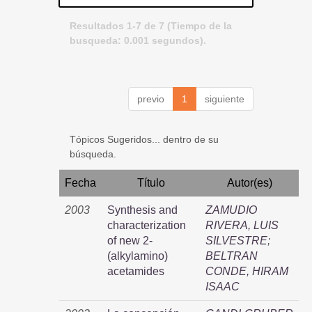
Resultados 1-7 de 7 (Tiempo de la
busqueda: 0.001 segundos).
previo
1
siguiente
Tópicos Sugeridos... dentro de su
búsqueda.
Fecha
Título
Autor(es)
2003
Synthesis and
ZAMUDIO
characterization
RIVERA, LUIS
of new 2-
SILVESTRE
;
(alkylamino)
BELTRAN
acetamides
CONDE, HIRAM
ISAAC