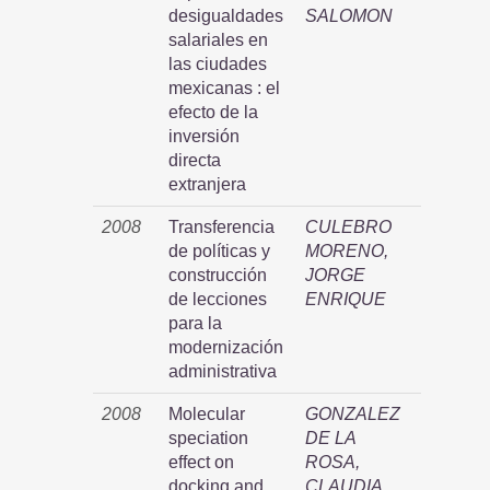
desigualdades
SALOMON
salariales en
las ciudades
mexicanas : el
efecto de la
inversión
directa
extranjera
2008
Transferencia
CULEBRO
de políticas y
MORENO,
construcción
JORGE
de lecciones
ENRIQUE
para la
modernización
administrativa
2008
Molecular
GONZALEZ
speciation
DE LA
effect on
ROSA,
docking and
CLAUDIA