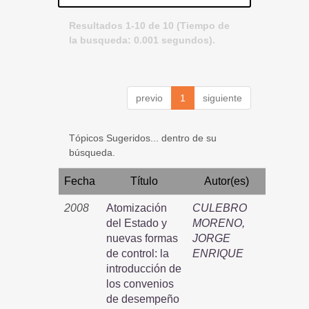
Resultados 1-10 de 10 (Tiempo de
la busqueda: 0.001 segundos).
previo
1
siguiente
Tópicos Sugeridos... dentro de su
búsqueda.
Fecha
Título
Autor(es)
2008
Atomización
CULEBRO
del Estado y
MORENO,
nuevas formas
JORGE
de control: la
ENRIQUE
introducción de
los convenios
de desempeño