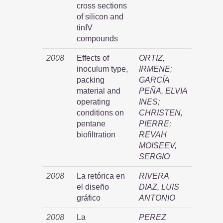
cross sections
of silicon and
tinIV
compounds
2008
Effects of
ORTIZ,
inoculum type,
IRMENE
;
packing
GARCÍA
material and
PEÑA, ELVIA
operating
INES
;
conditions on
CHRISTEN,
pentane
PIERRE
;
biofiltration
REVAH
MOISEEV,
SERGIO
2008
La retórica en
RIVERA
el diseño
DIAZ, LUIS
gráfico
ANTONIO
2008
La
PEREZ