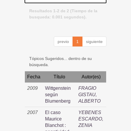
Resultados 1-2 de 2 (Tiempo de la
busqueda: 0.001 segundos).
previo
1
siguiente
Tópicos Sugeridos... dentro de su
búsqueda.
Fecha
Título
Autor(es)
2009
Wittgenstein
FRAGIO
según
GISTAU,
Blumenberg
ALBERTO
2007
El caso
YEBENES
Maurice
ESCARDO,
Blanchot :
ZENIA