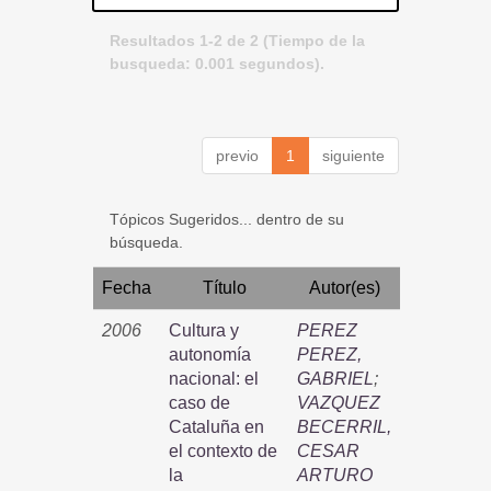
Resultados 1-2 de 2 (Tiempo de la
busqueda: 0.001 segundos).
previo
1
siguiente
Tópicos Sugeridos... dentro de su
búsqueda.
Fecha
Título
Autor(es)
2006
Cultura y
PEREZ
autonomía
PEREZ,
nacional: el
GABRIEL
;
caso de
VAZQUEZ
Cataluña en
BECERRIL,
el contexto de
CESAR
la
ARTURO