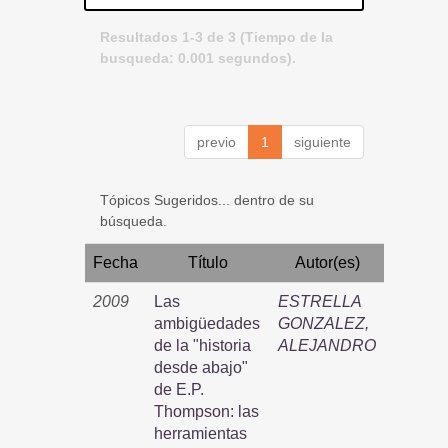
Resultados 1-3 de 3 (Tiempo de la
busqueda: 0.001 segundos).
previo
1
siguiente
Tópicos Sugeridos... dentro de su
búsqueda.
Fecha
Título
Autor(es)
2009
Las
ESTRELLA
ambigüedades
GONZALEZ,
de la "historia
ALEJANDRO
desde abajo"
de E.P.
Thompson: las
herramientas