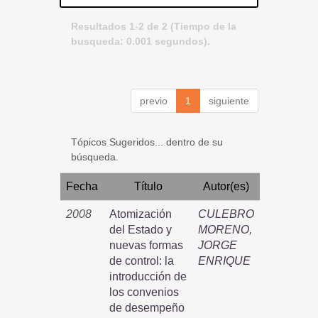
Resultados 1-2 de 2 (Tiempo de la
busqueda: 0.001 segundos).
previo
1
siguiente
Tópicos Sugeridos... dentro de su
búsqueda.
Fecha
Título
Autor(es)
2008
Atomización
CULEBRO
del Estado y
MORENO,
nuevas formas
JORGE
de control: la
ENRIQUE
introducción de
los convenios
de desempeño