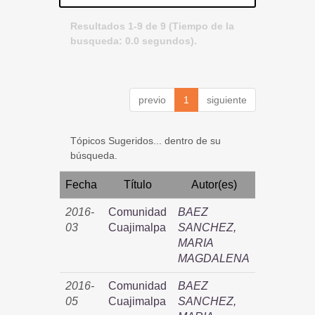
Resultados 1-9 de 9 (Tiempo de la
busqueda: 0.0 segundos).
previo
1
siguiente
Tópicos Sugeridos... dentro de su
búsqueda.
Fecha
Título
Autor(es)
2016-
Comunidad
BAEZ
03
Cuajimalpa
SANCHEZ,
MARIA
MAGDALENA
2016-
Comunidad
BAEZ
05
Cuajimalpa
SANCHEZ,