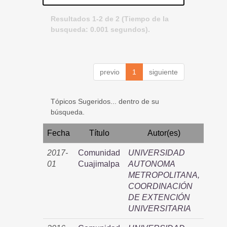
Resultados 1-2 de 2 (Tiempo de la
busqueda: 0.001 segundos).
previo
1
siguiente
Tópicos Sugeridos... dentro de su
búsqueda.
Fecha
Título
Autor(es)
2017-
Comunidad
UNIVERSIDAD
01
Cuajimalpa
AUTONOMA
METROPOLITANA,
COORDINACIÓN
DE EXTENCIÓN
UNIVERSITARIA