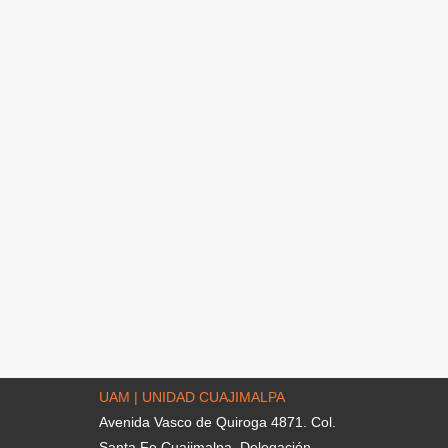
UAM | UNIDAD CUAJIMALPA
Avenida Vasco de Quiroga 4871. Col.
Santa Fe Cuajimalpa. Delegación