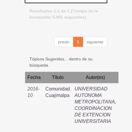
Resultados 1-1 de 1 (Tiempo de la
busqueda: 0.001 segundos).
previo
1
siguiente
Tópicos Sugeridos... dentro de su
búsqueda.
Fecha
Título
Autor(es)
2016-
Comunidad
UNIVERSIDAD
10
Cuajimalpa
AUTONOMA
METROPOLITANA,
COORDINACION
DE EXTENCION
UNIVERSITARIA