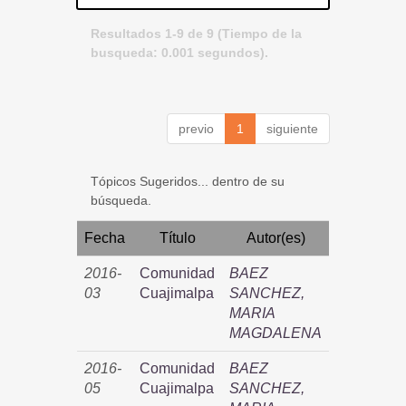
Resultados 1-9 de 9 (Tiempo de la
busqueda: 0.001 segundos).
previo
1
siguiente
Tópicos Sugeridos... dentro de su
búsqueda.
Fecha
Título
Autor(es)
2016-
Comunidad
BAEZ
03
Cuajimalpa
SANCHEZ,
MARIA
MAGDALENA
2016-
Comunidad
BAEZ
05
Cuajimalpa
SANCHEZ,