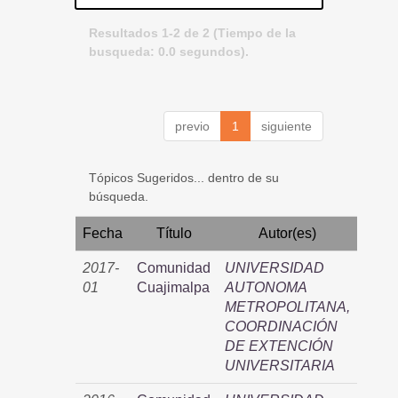
Resultados 1-2 de 2 (Tiempo de la
busqueda: 0.0 segundos).
previo
1
siguiente
Tópicos Sugeridos... dentro de su
búsqueda.
Fecha
Título
Autor(es)
2017-
Comunidad
UNIVERSIDAD
01
Cuajimalpa
AUTONOMA
METROPOLITANA,
COORDINACIÓN
DE EXTENCIÓN
UNIVERSITARIA