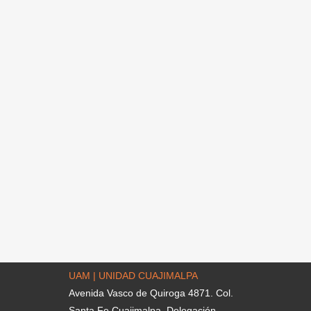
UAM | UNIDAD CUAJIMALPA
Avenida Vasco de Quiroga 4871. Col.
Santa Fe Cuajimalpa. Delegación